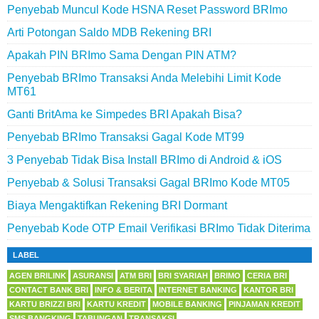
Penyebab Muncul Kode HSNA Reset Password BRImo
Arti Potongan Saldo MDB Rekening BRI
Apakah PIN BRImo Sama Dengan PIN ATM?
Penyebab BRImo Transaksi Anda Melebihi Limit Kode
MT61
Ganti BritAma ke Simpedes BRI Apakah Bisa?
Penyebab BRImo Transaksi Gagal Kode MT99
3 Penyebab Tidak Bisa Install BRImo di Android & iOS
Penyebab & Solusi Transaksi Gagal BRImo Kode MT05
Biaya Mengaktifkan Rekening BRI Dormant
Penyebab Kode OTP Email Verifikasi BRImo Tidak Diterima
LABEL
AGEN BRILINK
ASURANSI
ATM BRI
BRI SYARIAH
BRIMO
CERIA BRI
CONTACT BANK BRI
INFO & BERITA
INTERNET BANKING
KANTOR BRI
KARTU BRIZZI BRI
KARTU KREDIT
MOBILE BANKING
PINJAMAN KREDIT
SMS BANGKING
TABUNGAN
TRANSAKSI