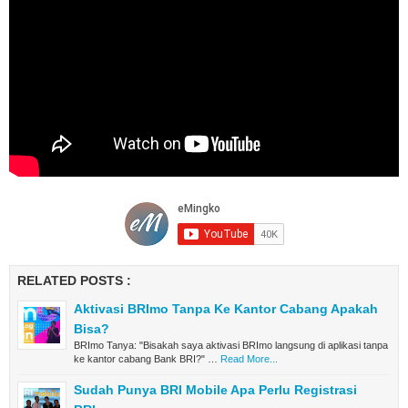
RELATED POSTS :
Aktivasi BRImo Tanpa Ke Kantor Cabang Apakah
Bisa?
BRImo Tanya: "Bisakah saya aktivasi BRImo langsung di aplikasi tanpa
ke kantor cabang Bank BRI?" …
Read More...
Sudah Punya BRI Mobile Apa Perlu Registrasi