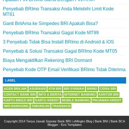
Penyebab BRImo Transaksi Anda Melebihi Limit Kode
MT61
Ganti BritAma ke Simpedes BRI Apakah Bisa?
Penyebab BRImo Transaksi Gagal Kode MT99
3 Penyebab Tidak Bisa Install BRImo di Android & iOS
Penyebab & Solusi Transaksi Gagal BRImo Kode MT05
Biaya Mengaktifkan Rekening BRI Dormant
Penyebab Kode OTP Email Verifikasi BRImo Tidak Diterima
LABEL
AGEN BRILINK
ASURANSI
ATM BRI
BRI SYARIAH
BRIMO
CERIA BRI
CONTACT BANK BRI
INFO & BERITA
INTERNET BANKING
KANTOR BRI
KARTU BRIZZI BRI
KARTU KREDIT
MOBILE BANKING
PINJAMAN KREDIT
SMS BANGKING
TABUNGAN
TRANSAKSI
Copyright 2014
Tanya Jawab Seputar Bank BRI
|
eMingko Blog
|
Bank BNI
|
Bank BCA
Blogger
-
Evo Templates