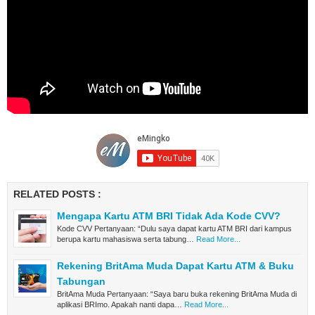
RELATED POSTS :
Mengapa Kartu ATM BRI Tidak Ada Kode CVV?
Kode CVV Pertanyaan: “Dulu saya dapat kartu ATM BRI dari kampus
berupa kartu mahasiswa serta tabung…
Read More...
Rekening BritAma Muda Dapat Kartu ATM & Buku
Tabungan
BritAma Muda Pertanyaan: “Saya baru buka rekening BritAma Muda di
aplikasi BRImo. Apakah nanti dapa…
Read More...