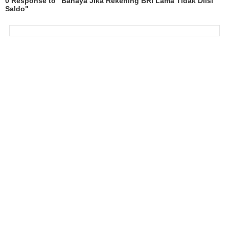
0 Response to "Bahaya Jika Rekening BRI Lama Tidak Diisi
Saldo"